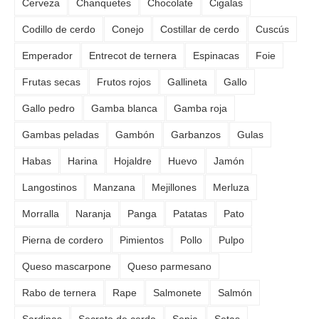
Cerveza
Chanquetes
Chocolate
Cigalas
Codillo de cerdo
Conejo
Costillar de cerdo
Cuscús
Emperador
Entrecot de ternera
Espinacas
Foie
Frutas secas
Frutos rojos
Gallineta
Gallo
Gallo pedro
Gamba blanca
Gamba roja
Gambas peladas
Gambón
Garbanzos
Gulas
Habas
Harina
Hojaldre
Huevo
Jamón
Langostinos
Manzana
Mejillones
Merluza
Morralla
Naranja
Panga
Patatas
Pato
Pierna de cordero
Pimientos
Pollo
Pulpo
Queso mascarpone
Queso parmesano
Rabo de ternera
Rape
Salmonete
Salmón