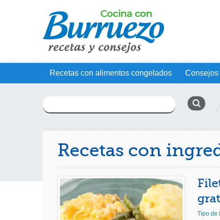
Recetas con alimentos congelados
Consejos 
Buscar:
Recetas con ingre
File
gra
Tipo de