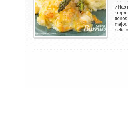
¿Has p
sorpre
tienes
mejor,
delici