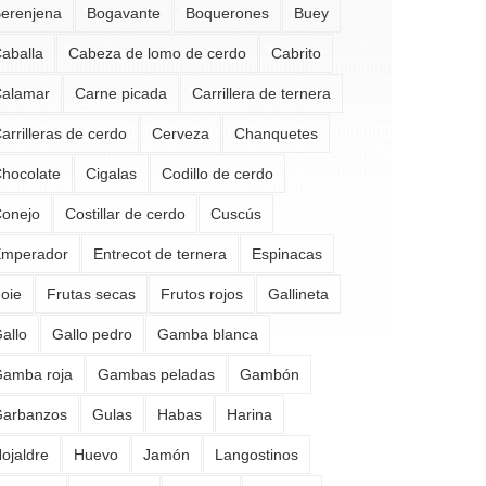
erenjena
Bogavante
Boquerones
Buey
aballa
Cabeza de lomo de cerdo
Cabrito
alamar
Carne picada
Carrillera de ternera
arrilleras de cerdo
Cerveza
Chanquetes
hocolate
Cigalas
Codillo de cerdo
onejo
Costillar de cerdo
Cuscús
mperador
Entrecot de ternera
Espinacas
oie
Frutas secas
Frutos rojos
Gallineta
allo
Gallo pedro
Gamba blanca
amba roja
Gambas peladas
Gambón
arbanzos
Gulas
Habas
Harina
ojaldre
Huevo
Jamón
Langostinos