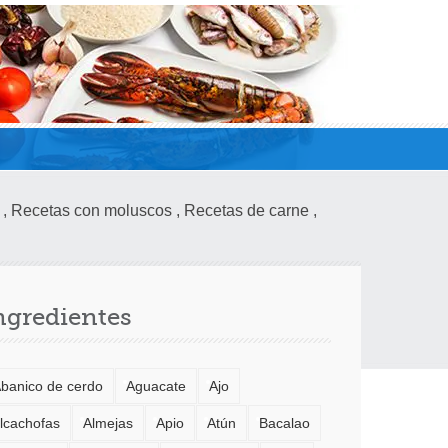
,
Recetas con moluscos
,
Recetas de carne
,
ngredientes
banico de cerdo
Aguacate
Ajo
lcachofas
Almejas
Apio
Atún
Bacalao