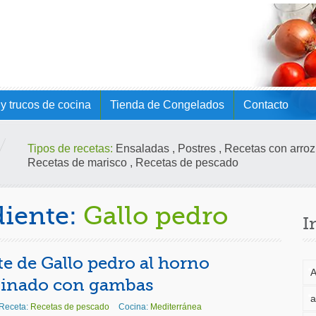
y trucos de cocina
Tienda de Congelados
Contacto
Tipos de recetas:
Ensaladas
,
Postres
,
Recetas con arroz
Recetas de marisco
,
Recetas de pescado
diente:
Gallo pedro
I
te de Gallo pedro al horno
A
tinado con gambas
a
 Receta:
Recetas de pescado
Cocina:
Mediterránea