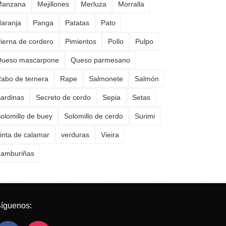
Manzana
Mejillones
Merluza
Morralla
aranja
Panga
Patatas
Pato
ierna de cordero
Pimientos
Pollo
Pulpo
ueso mascarpone
Queso parmesano
abo de ternera
Rape
Salmonete
Salmón
ardinas
Secreto de cerdo
Sepia
Setas
olomillo de buey
Solomillo de cerdo
Surimi
inta de calamar
verduras
Vieira
amburiñas
íguenos: