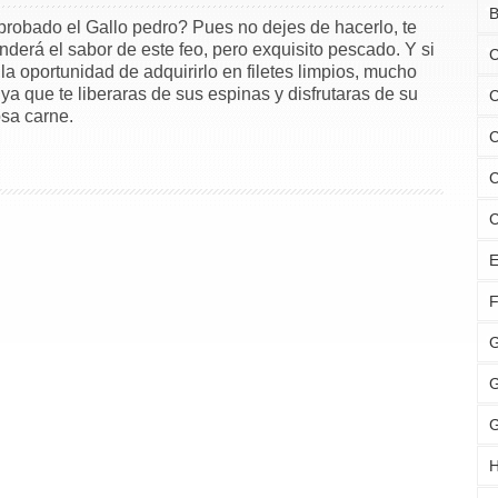
B
robado el Gallo pedro? Pues no dejes de hacerlo, te
nderá el sabor de este feo, pero exquisito pescado. Y si
C
 la oportunidad de adquirirlo en filetes limpios, mucho
 ya que te liberaras de sus espinas y disfrutaras de su
C
osa carne.
C
C
C
E
F
G
G
G
H