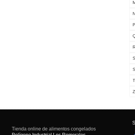
N
P
Q
R
S
S
T
Z
S
Tienda online de alimentos congelados
Polígono Industrial Los Romerales