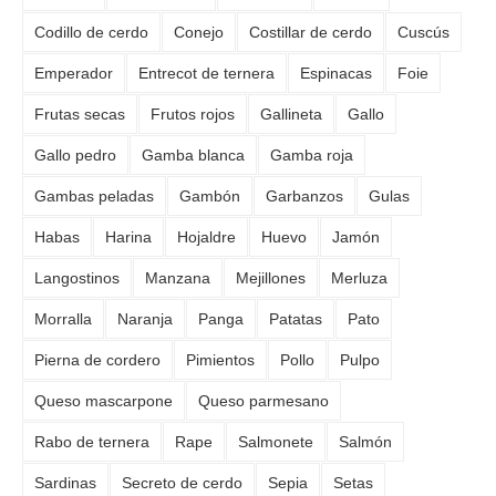
Codillo de cerdo
Conejo
Costillar de cerdo
Cuscús
Emperador
Entrecot de ternera
Espinacas
Foie
Frutas secas
Frutos rojos
Gallineta
Gallo
Gallo pedro
Gamba blanca
Gamba roja
Gambas peladas
Gambón
Garbanzos
Gulas
Habas
Harina
Hojaldre
Huevo
Jamón
Langostinos
Manzana
Mejillones
Merluza
Morralla
Naranja
Panga
Patatas
Pato
Pierna de cordero
Pimientos
Pollo
Pulpo
Queso mascarpone
Queso parmesano
Rabo de ternera
Rape
Salmonete
Salmón
Sardinas
Secreto de cerdo
Sepia
Setas