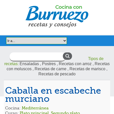
Buscar:
Tipos de
recetas:
Ensaladas
,
Postres
,
Recetas con arroz
,
Recetas
con moluscos
,
Recetas de carne
,
Recetas de marisco
,
Recetas de pescado
Caballa en escabeche
murciano
Cocina:
Mediterránea
Curso:
Plato principal
,
Segundo plato