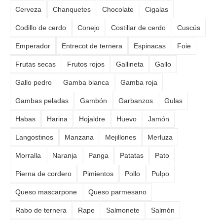
Cerveza
Chanquetes
Chocolate
Cigalas
Codillo de cerdo
Conejo
Costillar de cerdo
Cuscús
Emperador
Entrecot de ternera
Espinacas
Foie
Frutas secas
Frutos rojos
Gallineta
Gallo
Gallo pedro
Gamba blanca
Gamba roja
Gambas peladas
Gambón
Garbanzos
Gulas
Habas
Harina
Hojaldre
Huevo
Jamón
Langostinos
Manzana
Mejillones
Merluza
Morralla
Naranja
Panga
Patatas
Pato
Pierna de cordero
Pimientos
Pollo
Pulpo
Queso mascarpone
Queso parmesano
Rabo de ternera
Rape
Salmonete
Salmón