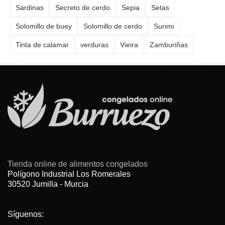
Sardinas
Secreto de cerdo
Sepia
Setas
Solomillo de buey
Solomillo de cerdo
Surimi
Tinta de calamar
verduras
Vieira
Zamburiñas
Tienda online de alimentos congelados
Polígono Industrial Los Romerales
30520 Jumilla - Murcia
Síguenos: