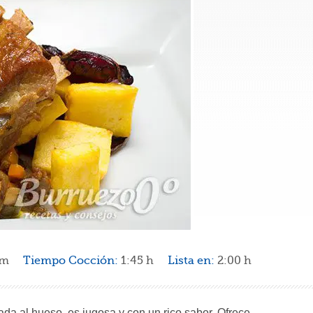
5m
Tiempo Cocción:
1:45 h
Lista en:
2:00 h
gada al hueso, es jugosa y con un rico sabor. Ofrece